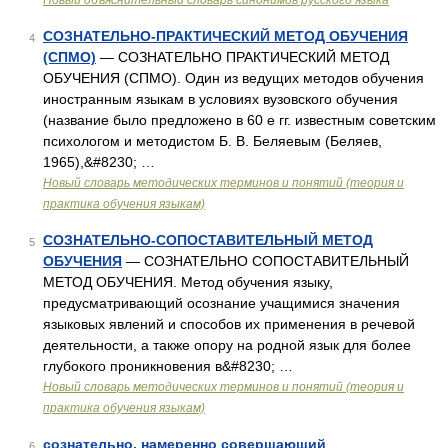
Новый объяснительный словарь синонимов русского языка
СОЗНАТЕЛЬНО-ПРАКТИЧЕСКИЙ МЕТОД ОБУЧЕНИЯ
4
(СПМО)
— СОЗНАТЕЛЬНО ПРАКТИЧЕСКИЙ МЕТОД
ОБУЧЕНИЯ (СПМО). Один из ведущих методов обучения
иностранным языкам в условиях вузовского обучения
(название было предложено в 60 е гг. известным советским
психологом и методистом Б. В. Беляевым (Беляев,
1965),&#8230; …
Новый словарь методических терминов и понятий (теория и
практика обучения языкам)
СОЗНАТЕЛЬНО-СОПОСТАВИТЕЛЬНЫЙ МЕТОД
5
ОБУЧЕНИЯ
— СОЗНАТЕЛЬНО СОПОСТАВИТЕЛЬНЫЙ
МЕТОД ОБУЧЕНИЯ. Метод обучения языку,
предусматривающий осознание учащимися значения
языковых явлений и способов их применения в речевой
деятельности, а также опору на родной язык для более
глубокого проникновения в&#8230; …
Новый словарь методических терминов и понятий (теория и
практика обучения языкам)
сознательно, намеренно совершающий
6